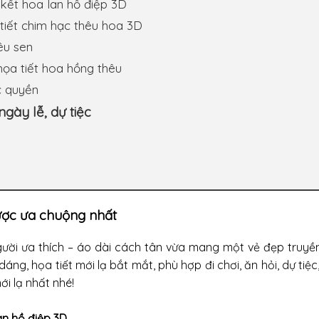
 kết hoa lan hồ điệp 3D
 tiết chim hạc thêu hoa 3D
êu sen
họa tiết hoa hồng thêu
c quyền
gày lễ, dự tiệc
ược ưa chuộng nhất
ười ưa thích – áo dài cách tân vừa mang một vẻ đẹp truyề
áng, họa tiết mới lạ bắt mắt, phù hợp đi chơi, ăn hỏi, dự tiệ
i lạ nhất nhé!
an hồ điệp 3D