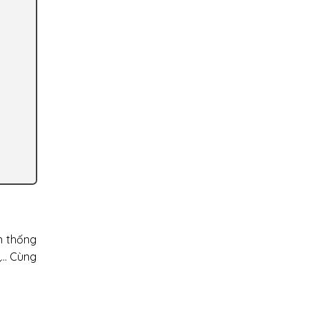
n thống
c,… Cùng