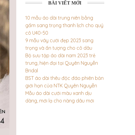
BÀI VIẾT MỚI
10 mẫu áo dài trung niên bằng
gấm sang trọng thanh lịch cho quý
cô U40-50
9 mẫu váy cưới đẹp 2023 sang
trọng và ấn tượng cho cô dâu
Bộ sưu tập áo dài nam 2023 trẻ
trung, hiện đại tại Quyên Nguyễn
Bridal
BST áo dài thêu độc đáo phiên bản
giới hạn của NTK Quyên Nguyễn
Mẫu áo dài cưới màu xanh dịu
dàng, mới lạ cho nàng dâu mới