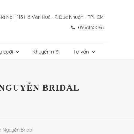
Hà Nội | 115 Hồ Văn Huê - P. Đức Nhuận - TP.HCM
0936160066
y cưới
Khuyến mãi
Tư vấn
N NGUYỄN BRIDAL
n Nguyễn Bridal