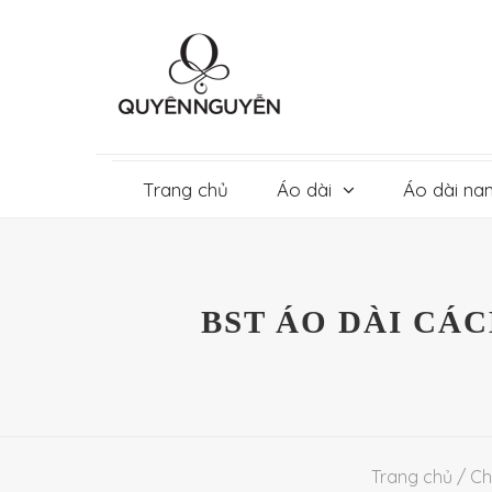
Skip
to
content
Trang chủ
Áo dài
Áo dài na
BST ÁO DÀI CÁC
Trang chủ
/
Ch