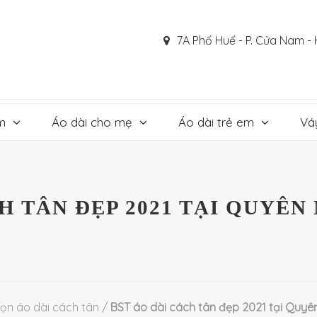
7A Phố Huế - P. Cửa Nam - 
m
Áo dài cho mẹ
Áo dài trẻ em
Vá
H TÂN ĐẸP 2021 TẠI QUYÊ
ọn áo dài cách tân
/
BST áo dài cách tân đẹp 2021 tại Quyê