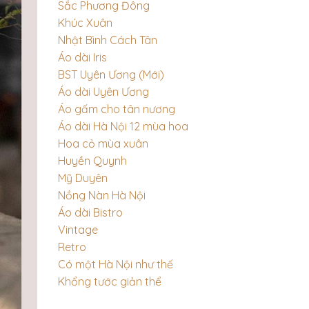
Sắc Phương Đông
Khúc Xuân
Nhật Bình Cách Tân
Áo dài Iris
BST Uyên Ương (Mới)
Áo dài Uyên Ương
Áo gấm cho tân nương
Áo dài Hà Nội 12 mùa hoa
Hoa cỏ mùa xuân
Huyền Quynh
Mỹ Duyên
Nồng Nàn Hà Nội
Áo dài Bistro
Vintage
Retro
Có một Hà Nội như thế
Khổng tước giản thể