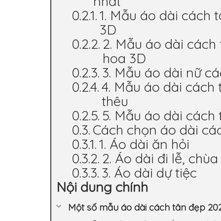
nhất
1. Mẫu áo dài cách 
3D
2. Mẫu áo dài cách 
hoa 3D
3. Mẫu áo dài nữ cá
4. Mẫu áo dài cách 
thêu
5. Mẫu áo dài cách 
Cách chọn áo dài các
1. Áo dài ăn hỏi
2. Áo dài đi lễ, chùa
3. Áo dài dự tiệc
Nội dung chính
Một số mẫu áo dài cách tân đẹp 20