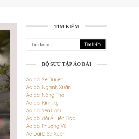
TÌM KIẾM
Tìm
kiếm
cho:
BỘ SƯU TẬP ÁO DÀI
Áo dài Se Duyên
Áo dài Nghinh Xuân
Áo dài Nàng Thơ
Áo dài Kinh Kỳ
Áo dài Yên Lam
Áo dài đôi Ái Liên Hoa
Áo dài Phượng Vũ
Áo Dài Diệp Xuân