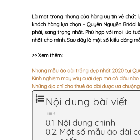
Là một trong những cửa hàng uy tín về chất l
khách hàng lựa chọn – Quyên Nguyễn Bridal 
phái, sang trọng nhất. Phù hợp với mọi lứa t
nhất cho mình. Sau đây là một số kiểu dáng m
>> Xem thêm:
Những mẫu áo dài trắng đẹp nhất 2020 tại Qu
Kinh nghiệm may váy cưới đẹp mà cô dâu nào 
Những địa chỉ cho thuê áo dài được ưa chuộng
Nội dung bài viết
Nội dung chính
Một số mẫu áo dài c