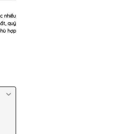
c nhiều
ất, quý
phù hợp