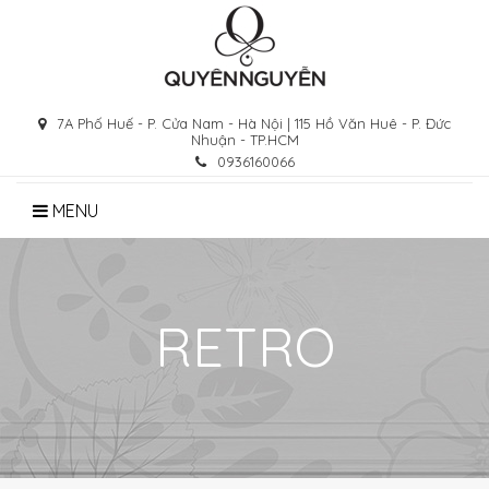
Skip
to
content
7A Phố Huế - P. Cửa Nam - Hà Nội | 115 Hồ Văn Huê - P. Đức
Nhuận - TP.HCM
0936160066
MENU
RETRO