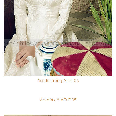
Áo dài trắng AD T06
Áo dài đỏ AD D05