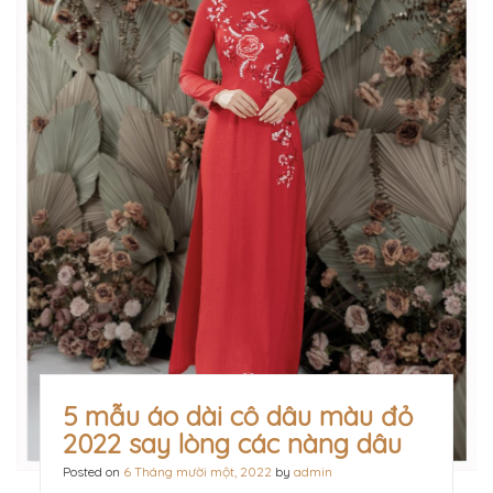
5 mẫu áo dài cô dâu màu đỏ
2022 say lòng các nàng dâu
Posted on
6 Tháng mười một, 2022
by
admin