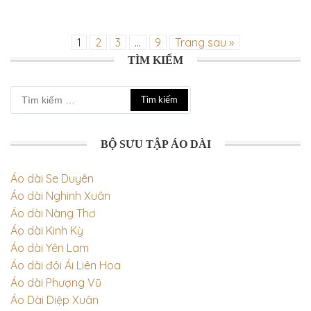
1
2
3
…
9
Trang sau »
TÌM KIẾM
Tìm
kiếm
cho:
BỘ SƯU TẬP ÁO DÀI
Áo dài Se Duyên
Áo dài Nghinh Xuân
Áo dài Nàng Thơ
Áo dài Kinh Kỳ
Áo dài Yên Lam
Áo dài đôi Ái Liên Hoa
Áo dài Phượng Vũ
Áo Dài Diệp Xuân