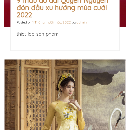
9 mẫu áo dài Quyên Nguyễn
đón đầu xu hướng mùa cưới
2022
Posted on
1 Tháng mười một, 2022
by
admin
thiet-lap-san-pham