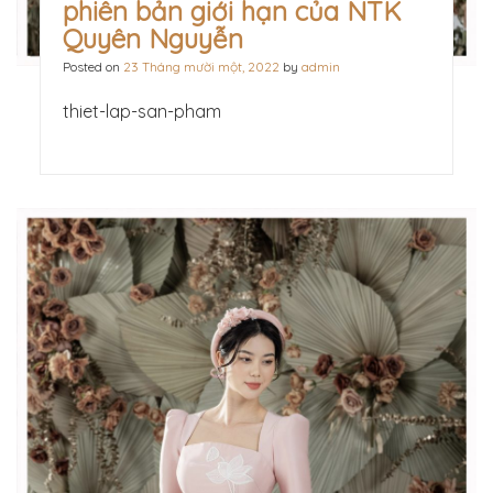
phiên bản giới hạn của NTK
Quyên Nguyễn
Posted on
23 Tháng mười một, 2022
by
admin
thiet-lap-san-pham