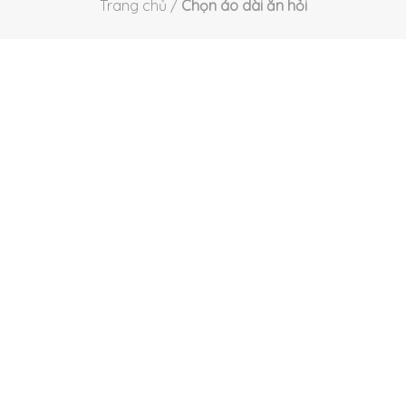
Trang chủ
/
Chọn áo dài ăn hỏi