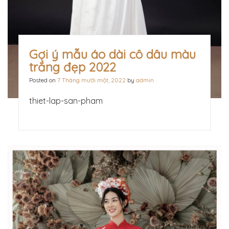
Gợi ý mẫu áo dài cô dâu màu
trắng đẹp 2022
Posted on
7 Tháng mười một, 2022
by
admin
thiet-lap-san-pham