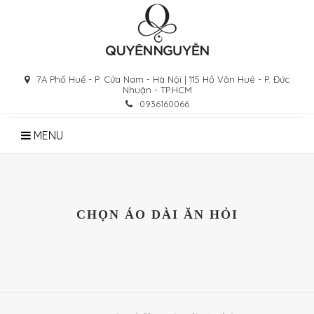
Skip
to
content
7A Phố Huế - P. Cửa Nam - Hà Nội | 115 Hồ Văn Huê - P. Đức
Nhuận - TP.HCM
0936160066
MENU
CHỌN ÁO DÀI ĂN HỎI