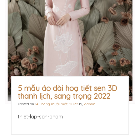
5 mẫu áo dài hoạ tiết sen 3D
thanh lịch, sang trọng 2022
Posted on
14 Tháng mười một, 2022
by
admin
thiet-lap-san-pham