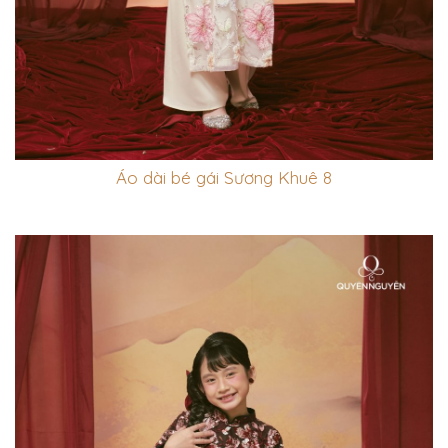
Áo dài bé gái Sương Khuê 8