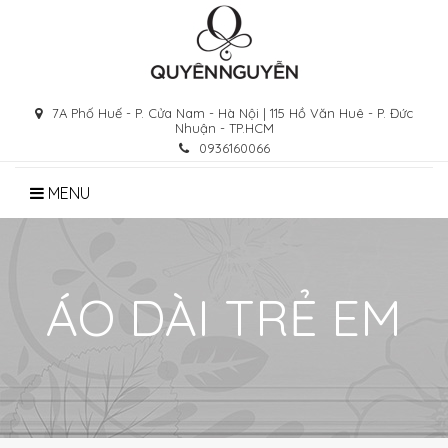
Skip
to
content
7A Phố Huế - P. Cửa Nam - Hà Nội | 115 Hồ Văn Huê - P. Đức
Nhuận - TP.HCM
0936160066
MENU
ÁO DÀI TRẺ EM