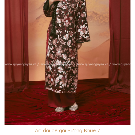
Áo dài bé gái Sương Khuê 7