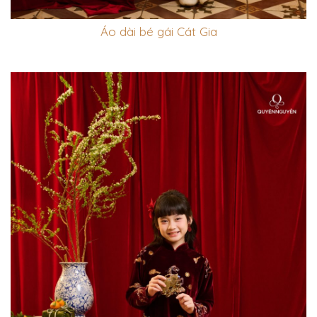
Áo dài bé gái Cát Gia