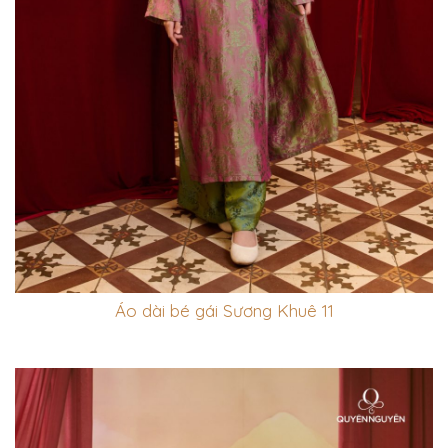
Áo dài bé gái Sương Khuê 11