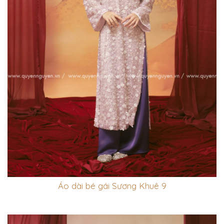
Áo dài bé gái Sương Khuê 9