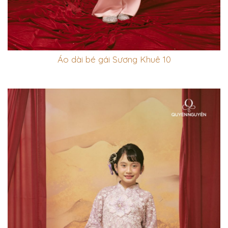
Áo dài bé gái Sương Khuê 10