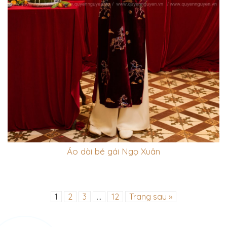
Áo dài bé gái Ngọ Xuân
1
2
3
…
12
Trang sau »