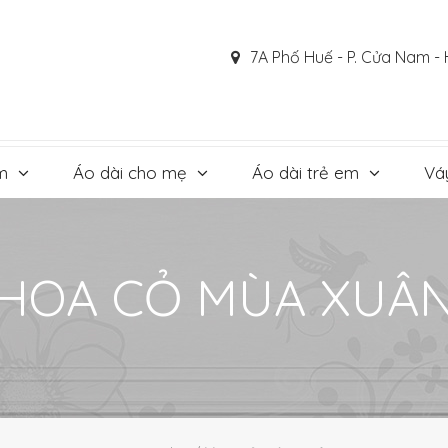
7A Phố Huế - P. Cửa Nam - 
m
Áo dài cho mẹ
Áo dài trẻ em
Vá
HOA CỎ MÙA XUÂ