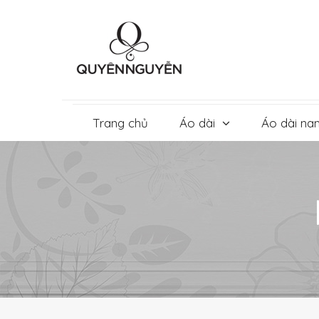
Skip
to
content
Trang chủ
Áo dài
Áo dài na