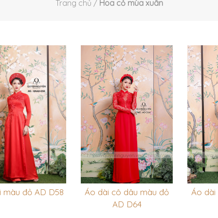
Trang chủ
/
Hoa cỏ mùa xuân
i màu đỏ AD D58
Áo dài cô dâu màu đỏ
Áo dài
AD D64