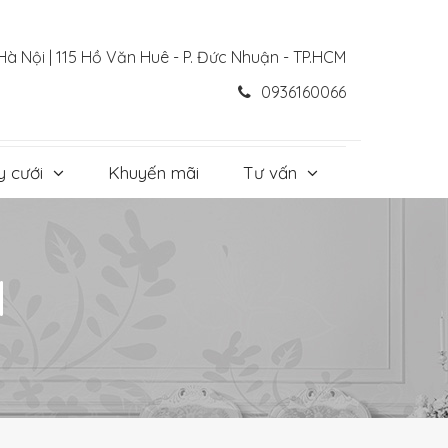
Hà Nội | 115 Hồ Văn Huê - P. Đức Nhuận - TP.HCM
0936160066
y cưới
Khuyến mãi
Tư vấn
N