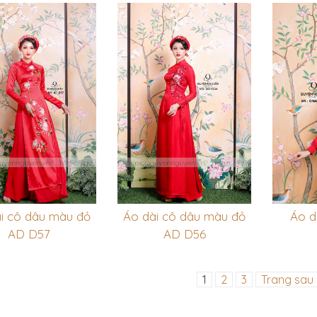
i cô dâu màu đỏ
Áo dài cô dâu màu đỏ
Áo d
AD D57
AD D56
1
2
3
Trang sau 