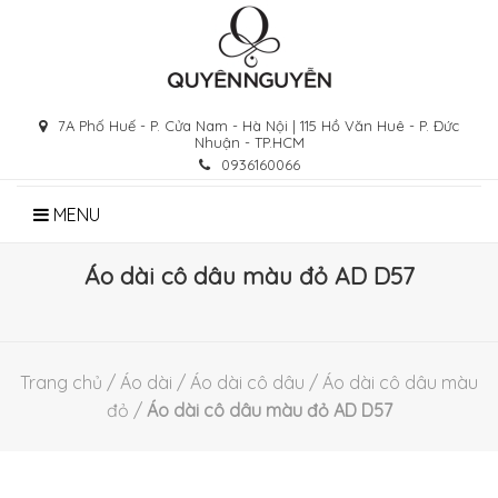
Skip
to
content
7A Phố Huế - P. Cửa Nam - Hà Nội | 115 Hồ Văn Huê - P. Đức
Nhuận - TP.HCM
0936160066
MENU
Áo dài cô dâu màu đỏ AD D57
Trang chủ
/
Áo dài
/
Áo dài cô dâu
/
Áo dài cô dâu màu
đỏ
/
Áo dài cô dâu màu đỏ AD D57