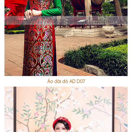
Áo dài đỏ AD D07