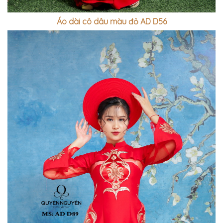
Áo dài cô dâu màu đỏ AD D56