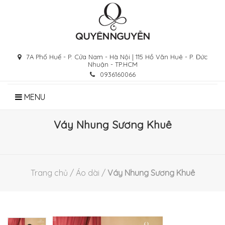
Skip
to
content
7A Phố Huế - P. Cửa Nam - Hà Nội | 115 Hồ Văn Huê - P. Đức
Nhuận - TP.HCM
0936160066
MENU
Váy Nhung Sương Khuê
Trang chủ
/
Áo dài
/
Váy Nhung Sương Khuê