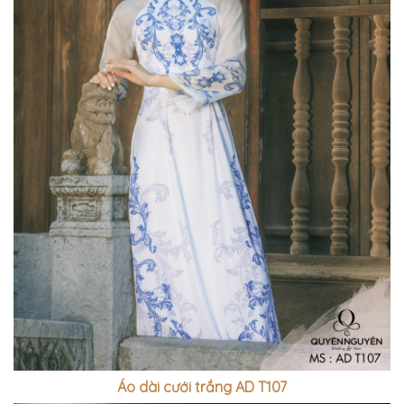
Áo dài cưới trắng AD T107