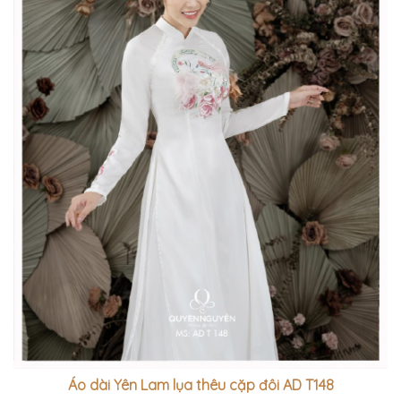
Áo dài Yên Lam lụa thêu cặp đôi AD T148