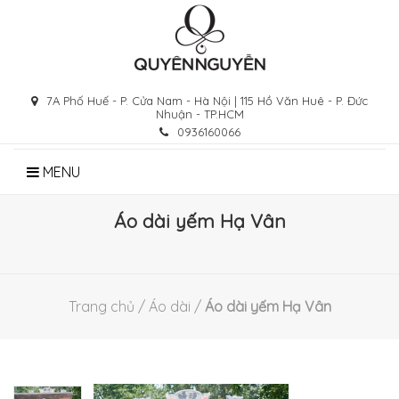
Skip
to
content
7A Phố Huế - P. Cửa Nam - Hà Nội | 115 Hồ Văn Huê - P. Đức
Nhuận - TP.HCM
0936160066
MENU
Áo dài yếm Hạ Vân
Trang chủ
/
Áo dài
/
Áo dài yếm Hạ Vân