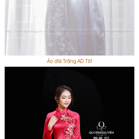
Áo dài Trắng AD T61