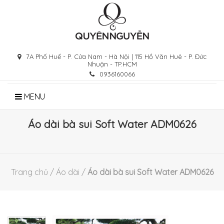
Skip
to
content
7A Phố Huế - P. Cửa Nam - Hà Nội | 115 Hồ Văn Huê - P. Đức
Nhuận - TP.HCM
0936160066
MENU
Áo dài bà sui Soft Water ADM0626
Trang chủ
/
Áo dài
/
Áo dài bà sui Soft Water ADM0626