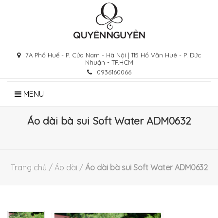
Skip
to
content
7A Phố Huế - P. Cửa Nam - Hà Nội | 115 Hồ Văn Huê - P. Đức
Nhuận - TP.HCM
0936160066
MENU
Áo dài bà sui Soft Water ADM0632
Trang chủ
/
Áo dài
/
Áo dài bà sui Soft Water ADM0632