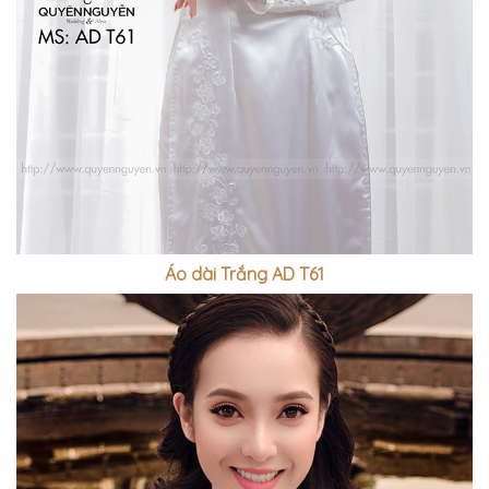
Áo dài Trắng AD T61