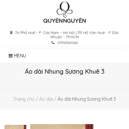
Skip
to
content
7A Phố Huế - P. Cửa Nam - Hà Nội | 115 Hồ Văn Huê - P. Đức
Nhuận - TP.HCM
0936160066
MENU
Áo dài Nhung Sương Khuê 3
Trang chủ
/
Áo dài
/
Áo dài Nhung Sương Khuê 3