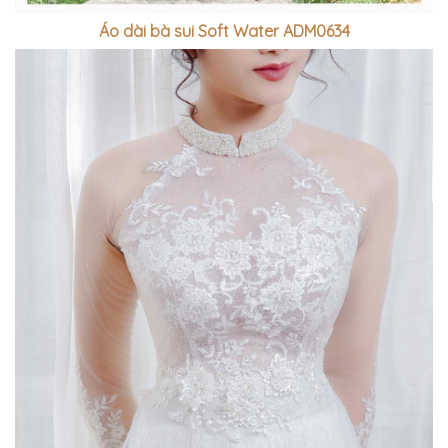
Áo dài bà sui Soft Water ADM0634