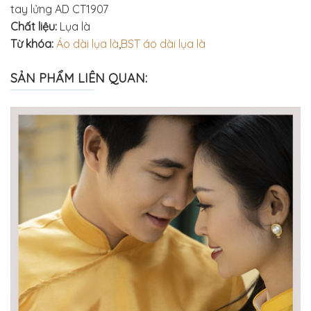
tay lửng AD CT1907
Chất liệu:
Lụa là
Từ khóa:
Áo dài lụa là
,
BST áo dài lụa là
SẢN PHẨM LIÊN QUAN: