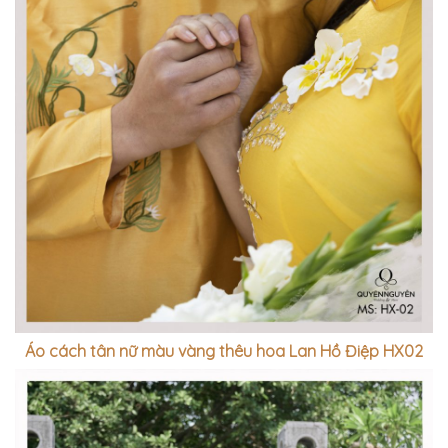
Áo cách tân nữ màu vàng thêu hoa Lan Hồ Điệp HX02