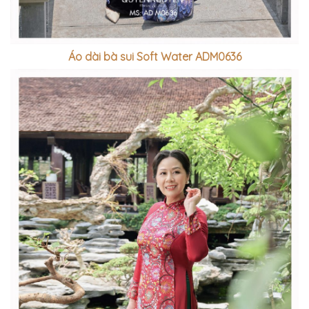
Áo dài bà sui Soft Water ADM0636