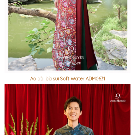
Áo dài bà sui Soft Water ADM0631