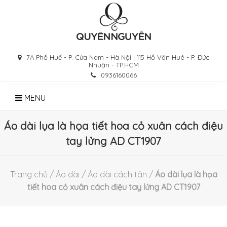
Skip
to
content
7A Phố Huế - P. Cửa Nam - Hà Nội | 115 Hồ Văn Huê - P. Đức
Nhuận - TP.HCM
0936160066
MENU
Áo dài lụa là họa tiết hoa cỏ xuân cách điệu
tay lửng AD CT1907
Trang chủ
/
Áo dài
/
Áo dài cách tân
/
Áo dài lụa là họa
tiết hoa cỏ xuân cách điệu tay lửng AD CT1907