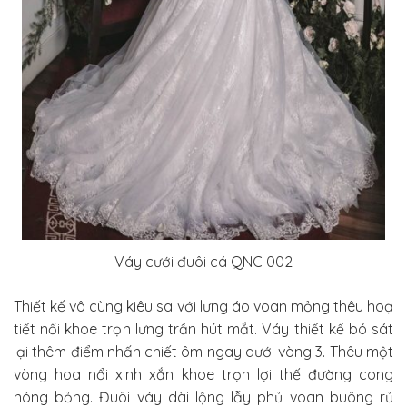
Váy cưới đuôi cá QNC 002
Thiết kế vô cùng kiêu sa với lưng áo voan mỏng thêu hoạ
tiết nổi khoe trọn lưng trần hút mắt. Váy thiết kế bó sát
lại thêm điểm nhấn chiết ôm ngay dưới vòng 3. Thêu một
vòng hoa nổi xinh xắn khoe trọn lợi thế đường cong
nóng bỏng. Đuôi váy dài lộng lẫy phủ voan buông rủ