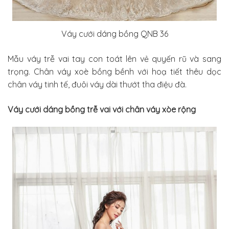
Váy cưới dáng bồng QNB 36
M
ẫu váy trễ vai tay con toát lên vẻ quyến rũ và sang
trọng. Chân váy xoè bồng bềnh với hoạ tiết thêu dọc
chân váy tinh tế, đuôi váy dài thướt tha điệu đà.
Váy cưới dáng bồng trễ vai với chân váy xòe rộng