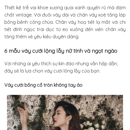
Thiết kế trễ vai khoe xương quai xanh quyến rũ mà đậm
chất vintage. Với đuôi váy dài và chân váy xoè tầng lớp
bồng bềnh công chúa. Chân váy hoạ tiết lạ mắt với chi
tiết đính ngọc trai dọc từ eo xuống đến viền chân váy
tăng thêm vẻ yêu kiều duyên dáng.
6 mẫu váy cưới lộng lẫy nữ tính và ngọt ngào
Với những ai yêu thích sự kín đáo nhưng vẫn hấp dẫn,
đây sẽ là lựa chọn váy cưới lông lẫy của bạn.
Váy cưới bồng cổ tròn không tay áo