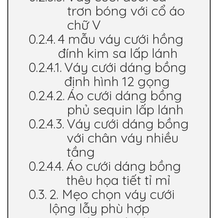
trơn bóng với cổ áo
chữ V
4 mẫu váy cưới hồng
đính kim sa lấp lánh
Váy cưới dáng bồng
định hình 12 gọng
Áo cưới dáng bồng
phủ sequin lấp lánh
Váy cưới dáng bồng
với chân váy nhiều
tầng
Áo cưới dáng bồng
thêu họa tiết tỉ mỉ
2. Mẹo chọn váy cưới
lộng lẫy phù hợp