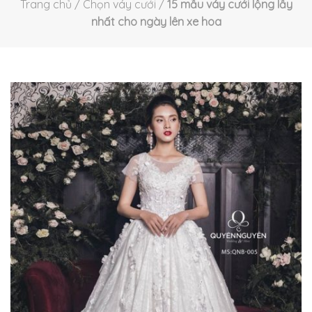
Trang chủ
/
Chọn váy cưới
/
15 mẫu váy cưới lộng lẫy
nhất cho ngày lên xe hoa