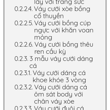
lẫy với trang sức
Váy cưới xòe bồng
cổ thuyền
Váy cưới bồng cúp
ngực với khăn voan
mỏng
Váy cưới bồng thêu
ren cầu kỳ
3 mẫu váy cưới dáng
cá
Váy cưới dáng cá
khoe khóe 3 vòng
Váy cưới dáng cá
ôm sát body với
chân váy xòe
Váy cưới đuôi cá