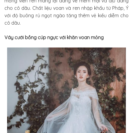
mỏng viền ren mang lại dáng vẻ mềm mại và dịu dàng
cho cô dâu. Chất liệu voan và ren nhập khẩu từ Pháp, Ý
với độ buông rủ ngọt ngào tăng thêm vẻ kiều diễm cho
cô dâu.
Váy cưới bồng cúp ngực với khăn voan mỏng