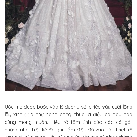
Ước mơ được bước vào lễ đường với chiếc
váy cưới lộng
lẫy
xinh đẹp như nàng công chúa là điều cô dâu nào
cũng mong muốn. Hiểu rõ tâm tình của các cô gái,
những nhà thiết kế đã gửi gắm điều đó vào các thiết kế