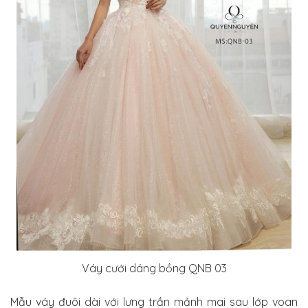
Váy cưới dáng bồng QNB 03
Mẫu váy đuôi dài với lưng trần mảnh mai sau lớp voan