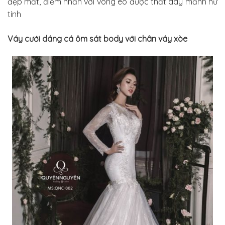
đẹp mắt, điểm nhấn với vòng eo được thắt dây mảnh nữ
tính
Váy cưới dáng cá ôm sát body với chân váy xòe