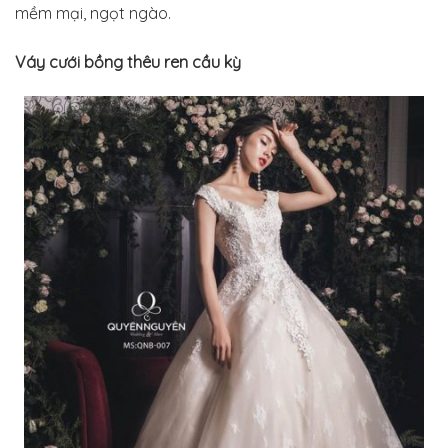
mềm mại, ngọt ngào.
Váy cưới bồng thêu ren cầu kỳ