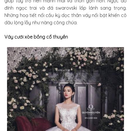
giúp tay trở nên mảnh mai và thon gọn hơn. Ngực áo
đính ngọc trai và đá swarovski lấp lánh sang trọng.
Những hoạ tiết nổi cầu kỳ dọc thân váy nổi bật khiến cô
dâu lộng lẫy như nàng công chúa.
Váy cưới xòe bồng cổ thuyền