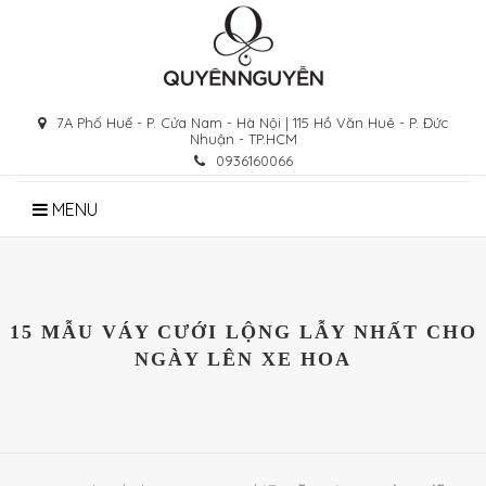
Skip
to
content
7A Phố Huế - P. Cửa Nam - Hà Nội | 115 Hồ Văn Huê - P. Đức
Nhuận - TP.HCM
0936160066
MENU
15 MẪU VÁY CƯỚI LỘNG LẪY NHẤT CHO
NGÀY LÊN XE HOA