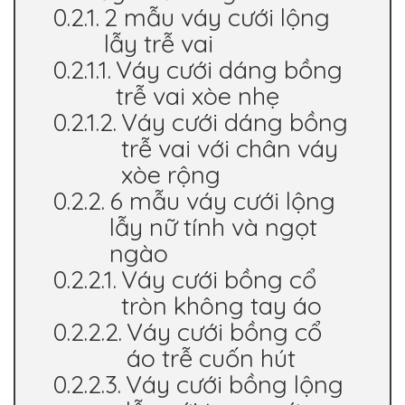
2 mẫu váy cưới lộng
lẫy trễ vai
Váy cưới dáng bồng
trễ vai xòe nhẹ
Váy cưới dáng bồng
trễ vai với chân váy
xòe rộng
6 mẫu váy cưới lộng
lẫy nữ tính và ngọt
ngào
Váy cưới bồng cổ
tròn không tay áo
Váy cưới bồng cổ
áo trễ cuốn hút
Váy cưới bồng lộng