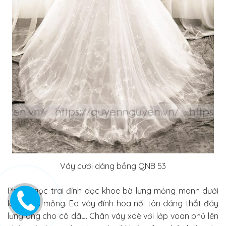
Váy cưới dáng bồng QNB 53
Phần ngọc trai đính dọc khoe bờ lưng mỏng manh dưới
lớp voan mỏng. Eo váy đính hoa nổi tôn dáng thắt đáy
lưng ong cho cô dâu. Chân váy xoè với lớp voan phủ lên