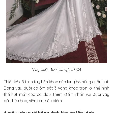
Váy cưới đuôi cá QNC 004
Thiết kế cổ tròn tay hến khoe nửa lưng hờ hững cuốn hút.
Dáng váy đuôi cá ôm sát 3 vòng khoe trọn lợi thế hình
thể hút mắt của cô dâu, thêm điểm nhấn với đuôi váy
dài thêu hoa, viền ren kiều diễm.
4 mẫu váy cưới hồng đính kim sa lấp lánh