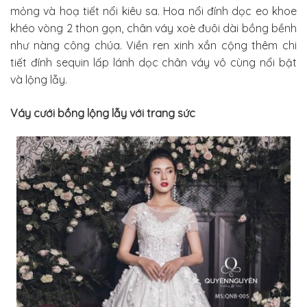
mỏng và hoạ tiết nổi kiêu sa. Hoa nổi đính dọc eo khoe
khéo vòng 2 thon gọn, chân váy xoè đuôi dài bồng bềnh
như nàng công chúa. Viền ren xinh xắn cộng thêm chi
tiết đính sequin lấp lánh dọc chân váy vô cùng nổi bật
và lộng lẫy.
Váy cưới bồng lộng lẫy với trang sức