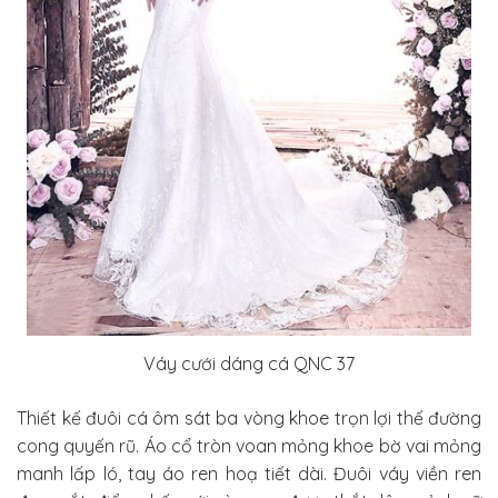
Váy cưới dáng cá QNC 37
Thiết kế đuôi cá ôm sát ba vòng khoe trọn lợi thế đường
cong quyến rũ. Áo cổ tròn voan mỏng khoe bờ vai mỏng
manh lấp ló, tay áo ren hoạ tiết dài. Đuôi váy viền ren