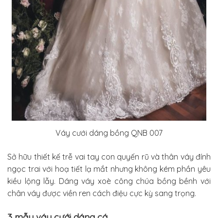
Váy cưới dáng bồng QNB 007
S
ở hữu thiết kế trễ vai tay con quyến rũ và thân váy đính
ngọc trai với hoạ tiết lạ mắt nhưng không kém phần yêu
kiều lộng lẫy. Dáng váy xoè công chúa bồng bềnh với
chân váy được viền ren cách điệu cực kỳ sang trọng.
3 mẫu váy cưới dáng cá