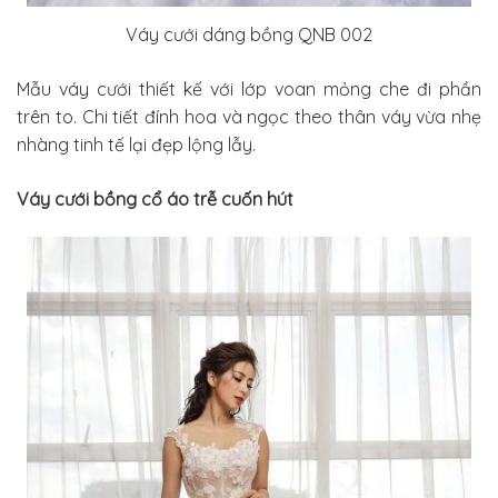
Váy cưới dáng bồng QNB 002
Mẫu váy cưới thiết kế với lớp voan mỏng che đi phần
trên to. Chi tiết đính hoa và ngọc theo thân váy vừa nhẹ
nhàng tinh tế lại đẹp lộng lẫy.
Váy cưới bồng cổ áo trễ cuốn hút