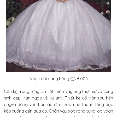
Váy cưới dáng bồng QNB 006
Cầu kỳ trong từng chi tiết, mẫu váy này thực sự vô cùng
xinh đẹp tràn ngập vẻ nữ tính.
Thiết kế cổ tròn tay hến
duyên dáng với thân áo đính hoa nhỏ thành từng dọc
kéo xuống đến quá eo. Chân váy xoè rộng từng lớp voan