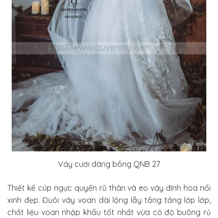
Váy cưới dáng bồng QNB 27
Thiết kế cúp ngực quyến rũ thân và eo váy đính hoa nổi
xinh đẹp. Đuôi váy voan dài lộng lẫy tầng tầng lớp lớp,
chất liệu voan nhập khẩu tốt nhất vừa có độ buông rủ