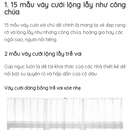
1. 15 mẫu váy cưới lộng lẫy như công
chúa
15 mẫu váy cưới với chủ đề chính là mang lại vẻ đẹp rạng
rỡ và lộng lẫy như những công chúa, hoàng gia hay các
ngôi sao, người nổi tiếng.
2 mẫu váy cưới lộng lẫy trễ vai
Cúp ngực luôn là đề tài khai thác của các nhà thiết kế để
nổi bật sự quyến rũ và hấp dẫn của cô dâu.
Váy cưới dáng bồng trễ vai xòe nhẹ