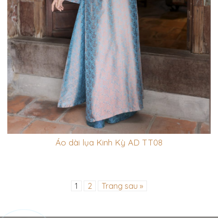
Áo dài lụa Kinh Kỳ AD TT08
1
2
Trang sau »