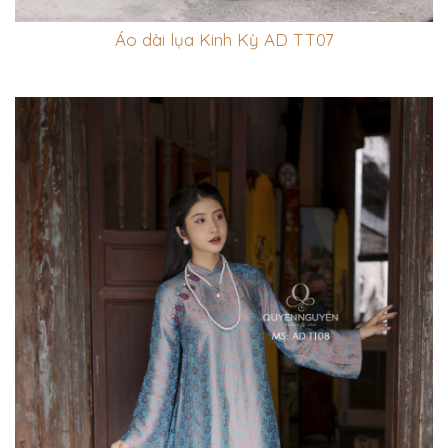
Áo dài lụa Kinh Kỳ AD TT07