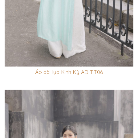
Áo dài lụa Kinh Kỳ AD TT06