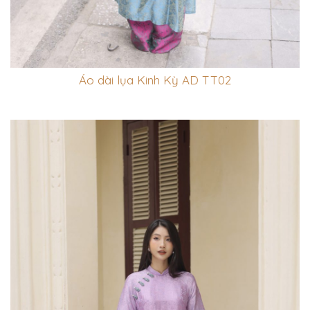
Áo dài lụa Kinh Kỳ AD TT02