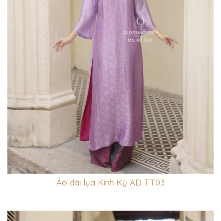
Áo dài lụa Kinh Kỳ AD TT03