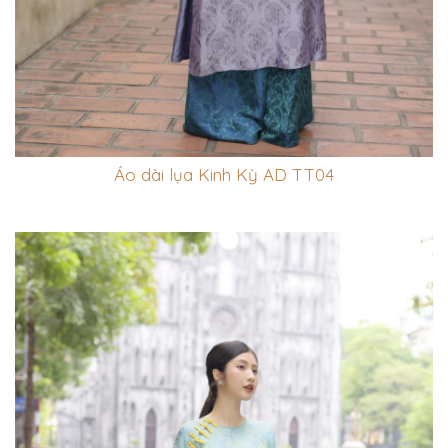
Áo dài lụa Kinh Kỳ AD TT04