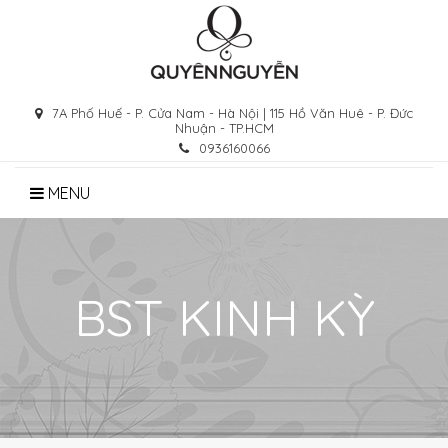
Skip
to
content
7A Phố Huế - P. Cửa Nam - Hà Nội | 115 Hồ Văn Huê - P. Đức
Nhuận - TP.HCM
0936160066
MENU
BST KINH KỲ