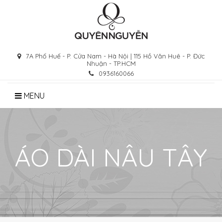
Skip
to
content
7A Phố Huế - P. Cửa Nam - Hà Nội | 115 Hồ Văn Huê - P. Đức
Nhuận - TP.HCM
0936160066
MENU
ÁO DÀI NÂU TÂY