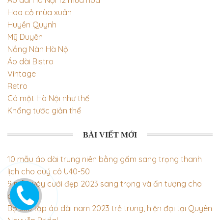
Hoa cỏ mùa xuân
Huyền Quynh
Mỹ Duyên
Nồng Nàn Hà Nội
Áo dài Bistro
Vintage
Retro
Có một Hà Nội như thế
Khổng tước giản thể
BÀI VIẾT MỚI
10 mẫu áo dài trung niên bằng gấm sang trọng thanh
lịch cho quý cô U40-50
9 mẫu váy cưới đẹp 2023 sang trọng và ấn tượng cho
cô dâu
Bộ sưu tập áo dài nam 2023 trẻ trung, hiện đại tại Quyên