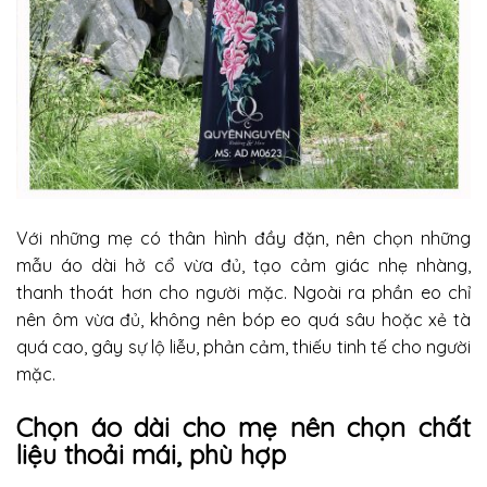
Với những mẹ có thân hình đầy đặn, nên chọn những
mẫu áo dài hở cổ vừa đủ, tạo cảm giác nhẹ nhàng,
thanh thoát hơn cho người mặc. Ngoài ra phần eo chỉ
nên ôm vừa đủ, không nên bóp eo quá sâu hoặc xẻ tà
quá cao, gây sự lộ liễu, phản cảm, thiếu tinh tế cho người
mặc.
Chọn áo dài cho mẹ nên chọn chất
liệu thoải mái, phù hợp