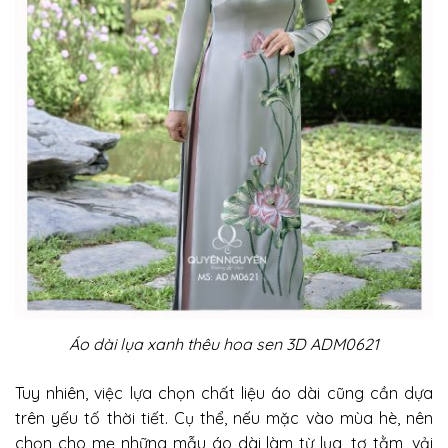
Áo dài lụa xanh thêu hoa sen 3D ADM0621
Tuy nhiên, việc lựa chọn chất liệu áo dài cũng cần dựa
trên yếu tố thời tiết.
Cụ thể, nếu mặc vào mùa hè, nên
chọn cho mẹ những mẫu áo dài làm từ lụa, tơ tằm, vải