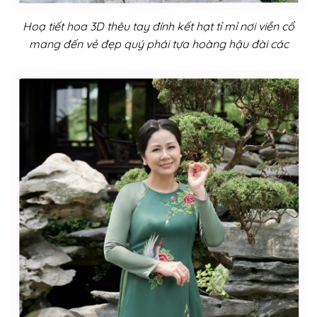
Hoạ tiết hoa 3D thêu tay đính kết hạt tỉ mỉ nơi viền cổ
mang đến vẻ đẹp quý phái tựa hoàng hậu đài các