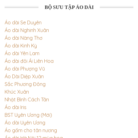
cho:
BỘ SƯU TẬP ÁO DÀI
Áo dài Se Duyên
Áo dài Nghinh Xuân
Áo dài Nàng Thơ
Áo dài Kinh Kỳ
Áo dài Yên Lam
Áo dài đôi Ái Liên Hoa
Áo dài Phượng Vũ
Áo Dài Diệp Xuân
Sắc Phương Đông
Khúc Xuân
Nhật Bình Cách Tân
Áo dài Iris
BST Uyên Ương (Mới)
Áo dài Uyên Ương
Áo gấm cho tân nương
Áo dài Hà Nội 12 mùa hoa