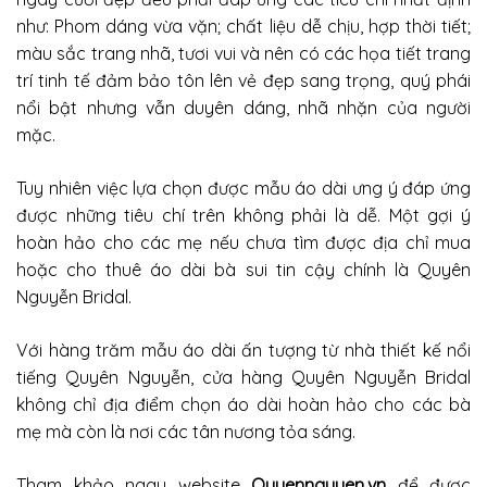
như: Phom dáng vừa vặn; chất liệu dễ chịu, hợp thời tiết;
màu sắc trang nhã, tươi vui và nên có các họa tiết trang
trí tinh tế đảm bảo tôn lên vẻ đẹp sang trọng, quý phái
nổi bật nhưng vẫn duyên dáng, nhã nhặn của người
mặc.
Tuy nhiên việc lựa chọn được mẫu áo dài ưng ý đáp ứng
được những tiêu chí trên không phải là dễ. Một gợi ý
hoàn hảo cho các mẹ nếu chưa tìm được địa chỉ mua
hoặc cho thuê áo dài bà sui tin cậy chính là Quyên
Nguyễn Bridal.
Với hàng trăm mẫu áo dài ấn tượng từ nhà thiết kế nổi
tiếng Quyên Nguyễn, cửa hàng Quyên Nguyễn Bridal
không chỉ địa điểm chọn áo dài hoàn hảo cho các bà
mẹ mà còn là nơi các tân nương tỏa sáng.
Tham khảo ngay website
Quyennguyen.vn
để được