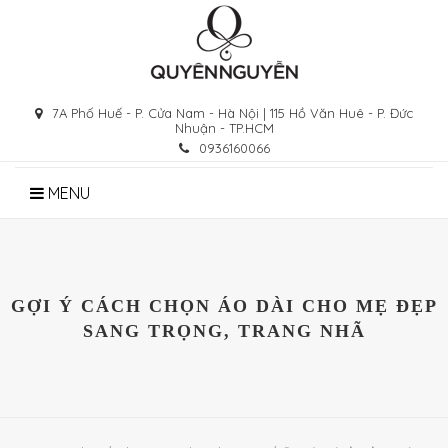
Skip
to
content
7A Phố Huế - P. Cửa Nam - Hà Nội | 115 Hồ Văn Huê - P. Đức
Nhuận - TP.HCM
0936160066
MENU
GỢI Ý CÁCH CHỌN ÁO DÀI CHO MẸ ĐẸP
SANG TRỌNG, TRANG NHÃ